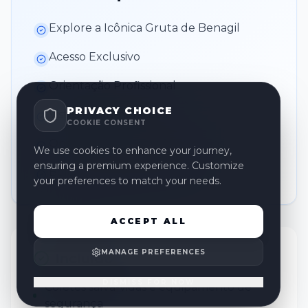
Explore a Icônica Gruta de Benagil
Acesso Exclusivo
Orientação Profissional
PRIVACY CHOICE
Vistas Deslumbrantes
COOKIE CONSENT
Oportunidades para Fotografias
We use cookies to enhance your journey,
ensuring a premium experience. Customize
Beleza Costeira Deslumbrante
your preferences to match your needs.
ACCEPT ALL
MANAGE PREFERENCES
Incluído
DISMISS FOR NOW
Coletes salva-vidas e equipamento de
segurança