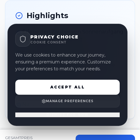
Highlights
Erlebe den Zauber von Sonnenaufgang
PRIVACY CHOICE
oder Sonnenuntergang
COOKIE CONSENT
Entdecke versteckte Höhlen
We use cookies to enhance your journey,
ensuring a premium experience. Customize
Besuche die ikonische Benagil-Höhle
your preferences to match your needs.
Umweltfreundliches Abenteuer
ACCEPT ALL
Kleine Gruppen-Erfahrung
MANAGE PREFERENCES
Natur erleben
DISMISS FOR NOW
GESAMTPREIS