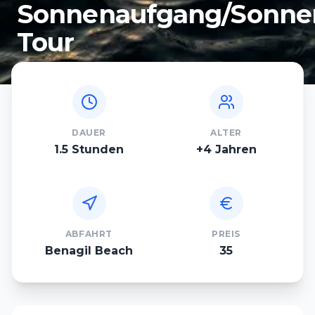
Sonnenaufgang/Sonne
Tour
DAUER
ALTER
1.5
Stunden
+
4 Jahren
ABFAHRT
PREIS
Benagil Beach
35