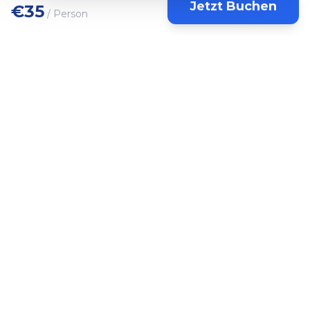
Jetzt Buchen
Inklusive
€
35
/ Person
Weste und Sicherheitsausrüstung
Professioneller Guide
Einweisung in Kajak-Techniken und
Sicherheit
Kajak-Verleih (einzeln oder doppelt)
Verfügbare Touren
07:00 - 09:00
17:00 - 18:30