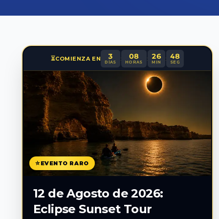
3
08
26
47
⏳
:
:
:
COMIENZA EN
DÍAS
HORAS
MIN
SEG
⭐
EVENTO RARO
12 de Agosto de 2026:
Eclipse Sunset Tour