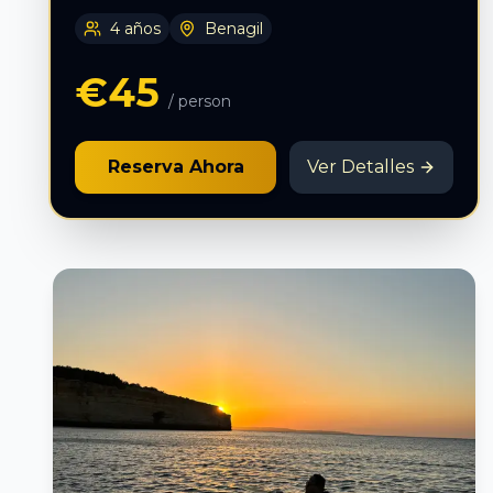
4 años
Benagil
€45
/ person
Reserva Ahora
Ver Detalles