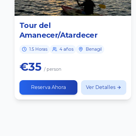
Tour del
Amanecer/Atardecer
1.5 Horas
4 años
Benagil
€35
/ person
Reserva Ahora
Ver Detalles