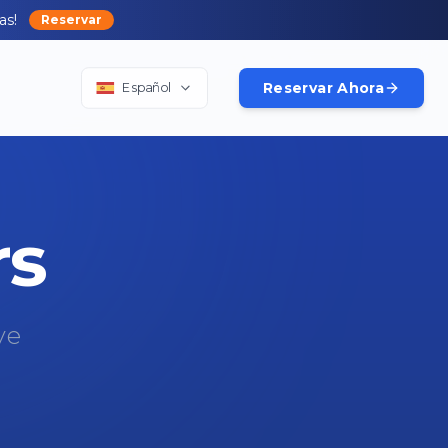
as!
Reservar
Reservar Ahora
Español
rs
ve