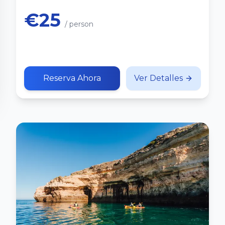
€25
/ person
Reserva Ahora
Ver Detalles