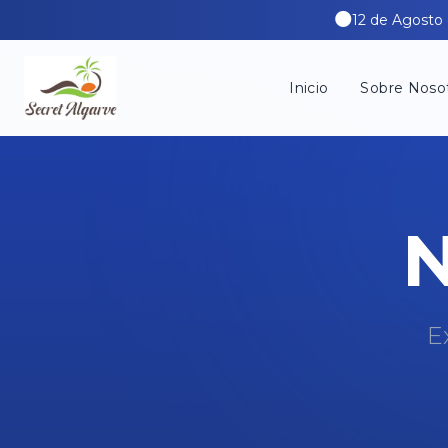
🌑
12 de Agosto 
Inicio
Sobre Noso
N
E