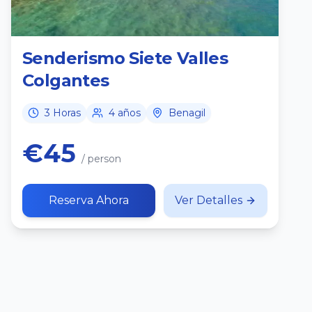
Senderismo Siete Valles
Colgantes
3 Horas
4 años
Benagil
€45
/ person
Reserva Ahora
Ver Detalles