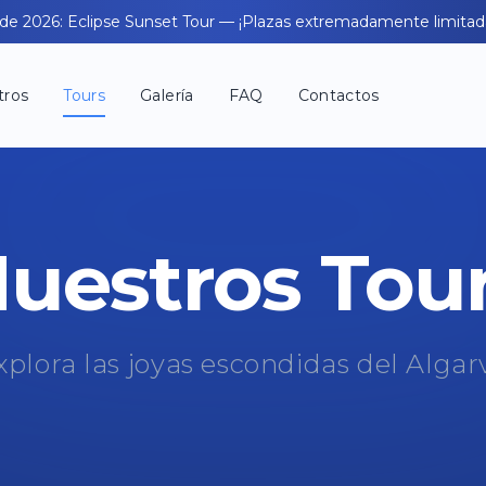
de 2026: Eclipse Sunset Tour — ¡Plazas extremadamente limitad
tros
Tours
Galería
FAQ
Contactos
uestros Tou
xplora las joyas escondidas del Algar