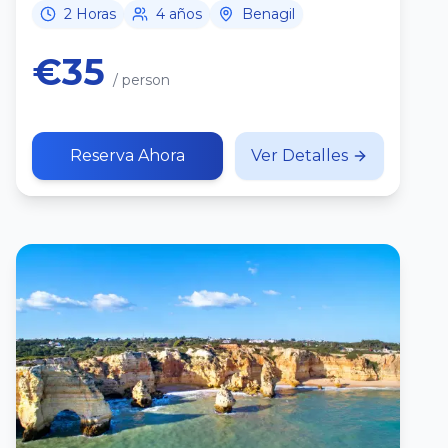
2 Horas
4 años
Benagil
€35
/ person
Reserva Ahora
Ver Detalles